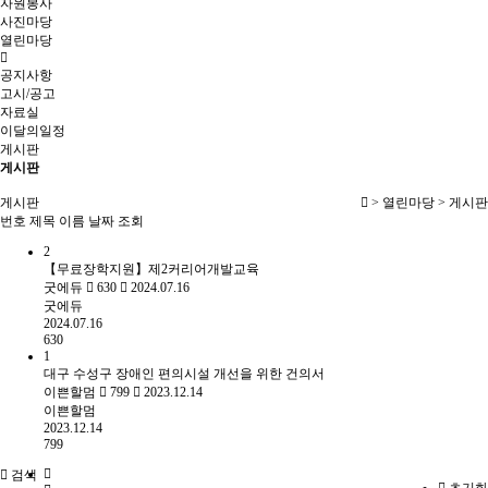
자원봉사
사진마당
열린마당
공지사항
고시/공고
자료실
이달의일정
게시판
게시판
게시판
> 열린마당 > 게시판
번호
제목
이름
날짜
조회
2
【무료장학지원】제2커리어개발교육
굿에듀
630
2024.07.16
굿에듀
2024.07.16
630
1
대구 수성구 장애인 편의시설 개선을 위한 건의서
이쁜할멈
799
2023.12.14
이쁜할멈
2023.12.14
799
검색