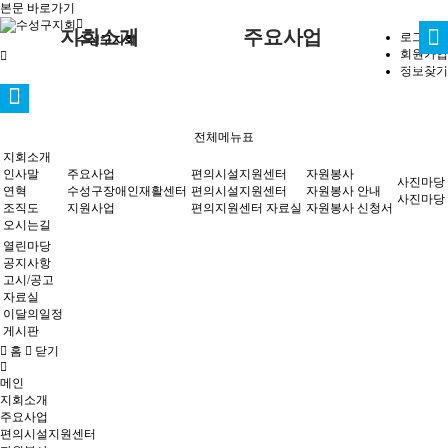
본문 바로가기
지회소개
주요사업
로그인
수성구지회
회원가입
정보찾기
인사말
편의시설지원센터
사진마당
수성구장애인재활센터
공지사항
자원봉사 안
내
편의시설지원센터
자원봉사
연혁
편의지원센터 자료실
지원사업
고시/공고
전체메뉴표
자원봉사 신
조직도
자료실
지회소개
청서
인사말
주요사업
편의시설지원센터
자원봉사
오시는길
이달의일정
사진마당
사진마당
열린마당
연혁
수성구장애인재활센터
편의시설지원센터
자원봉사 안내
사진마당
게시판
조직도
지원사업
편의지원센터 자료실
자원봉사 신청서
오시는길
열린마당
공지사항
고시/공고
자료실
이달의일정
게시판
홈
닫기
메인
지회소개
주요사업
편의시설지원센터