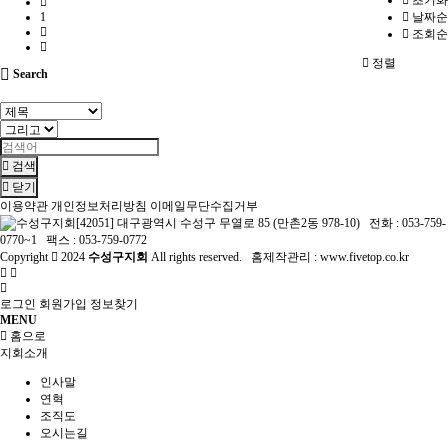
초기화
1
날짜순
조회순
정렬
Search
검색
닫기
이용약관
개인정보처리방침
이메일무단수집거부
[42051] 대구광역시 수성구 무열로 85 (만촌2동 978-10) 전화 : 053-759-
0770~1 팩스 : 053-759-0772
Copyright
2024
수성구지회
All rights reserved. 홈제작관리 :
www.fivetop.co.kr
로그인
회원가입
정보찾기
MENU
홈으로
지회소개
인사말
연혁
조직도
오시는길