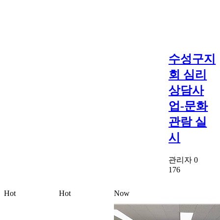
수성구지
회 심리
상담사
업-문화
관람 실
시
관리자
0
176
Hot
Hot
Now