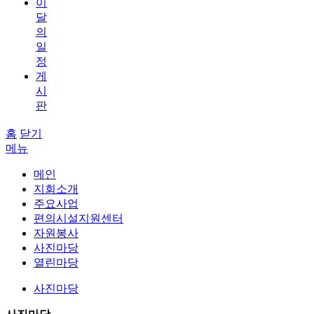
이
달
의
일
정
게
시
판
홈
닫기
메뉴
메인
지회소개
주요사업
편의시설지원센터
자원봉사
사진마당
열린마당
사진마당