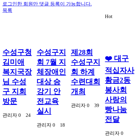
로그인한 회원만 댓글 등록이 가능합니다.
목록
Hot
수성구청
수성구지
제28회
❤️ 대구
김미애
회 7월 지
수성구지
적십자사
복지국장
체장애인
회 하계
황금2동
님 수성
대상 승
수련대회
봉사회
구 지회
강기 안
개최
사랑의
방문
전교육
관리자
0
39
빵나눔
실시
관리자
0
24
전달
관리자
0
18
관리자
0