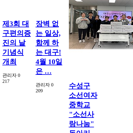
제3회 대
장벽 없
구편의증
는 일상,
진의 날
함께 하
기념식
는 대구!
개최
4월 10일
은 …
관리자
0
217
수성구
관리자
0
209
소선여자
중학교
"소선사
랑나눔"