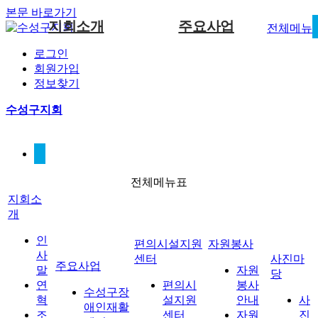
본문 바로가기
지회소개
주요사업
전체메뉴
로그인
인사말
편의시설지원센터
사진마당
수성구장애인재활센터
공지사항
자원봉사 안
회원가입
내
편의시설지원센터
자원봉
정보찾기
연혁
편의지원센터 자료실
지원사업
고시/공고
자원봉사 신
조직도
자료실
수성구지회
청서
오시는길
이달의일정
사진마당
열린마당
게시판
전체메뉴표
지회소
개
인
편의시설지원
자원봉사
사
센터
사진마
주요사업
말
자원
당
연
편의시
봉사
수성구장
혁
설지원
안내
사
애인재활
조
센터
자원
진