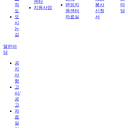
센터
직
편의지
봉사
마
지원사업
도
원센터
신청
당
오
자료실
서
시
는
길
열린마
당
공
지
사
항
고
시/
공
고
자
료
실