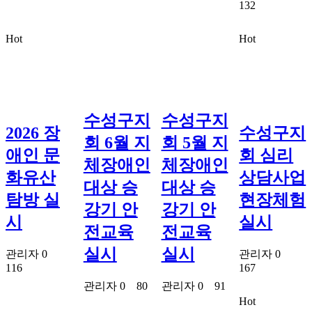
132
Hot
Hot
수성구지
수성구지
2026 장
수성구지
회 6월 지
회 5월 지
애인 문
회 심리
체장애인
체장애인
화유산
상담사업
대상 승
대상 승
탐방 실
현장체험
강기 안
강기 안
시
실시
전교육
전교육
실시
실시
관리자
0
관리자
0
116
167
관리자
0
80
관리자
0
91
Hot