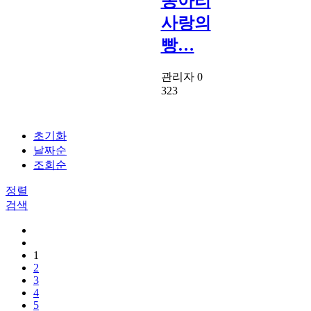
동아리
사랑의
빵…
관리자
0
323
초기화
날짜순
조회순
정렬
검색
1
2
3
4
5